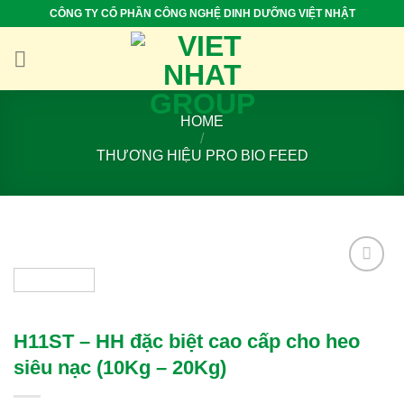
Skip
CÔNG TY CỔ PHẦN CÔNG NGHỆ DINH DƯỠNG VIỆT NHẬT
to
content
HOME
/
THƯƠNG HIỆU PRO BIO FEED
Add to
wishlist
H11ST – HH đặc biệt cao cấp cho heo
siêu nạc (10Kg – 20Kg)