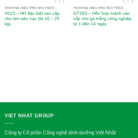
THƯƠNG HIỆU PRO BIO FEED
THƯƠNG HIỆU PRO BIO FEED
Add to
Add to
H11S – HH đặc biệt cao cấp
GT20S – Hỗn hợp mảnh cao
wishlist
wishlist
cho lợn siêu nạc (từ 10 – 25
cấp cho gà trắng công nghiệp
kg)
từ 1 đến 14 ngày
VIET NHAT GROUP
Công ty Cổ phần Công nghệ dinh dưỡng Việt Nhật