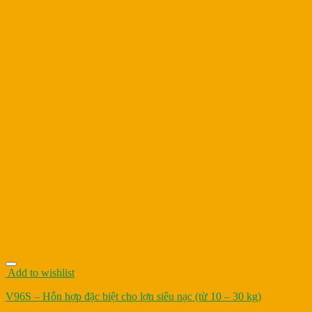
Add to wishlist
V96S – Hỗn hợp đặc biệt cho lợn siêu nạc (từ 10 – 30 kg)