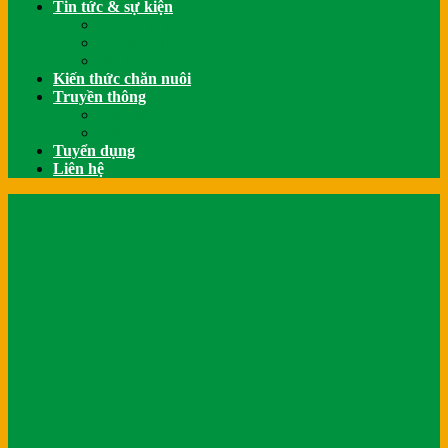
Tin tức & sự kiện
Tin VietNhatGroup
Tin tức Thị trường
VietNhat Care
Kiến thức chăn nuôi
Truyền thông
Giải thưởng
Thư viện Videos
Tuyển dụng
Liên hệ