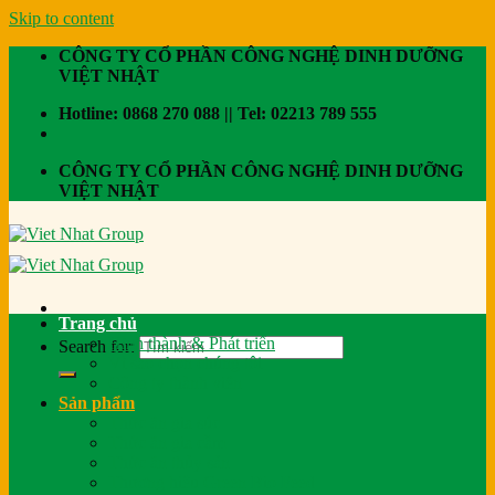
Skip to content
CÔNG TY CỔ PHẦN CÔNG NGHỆ DINH DƯỠNG
VIỆT NHẬT
Hotline: 0868 270 088 || Tel: 02213 789 555
CÔNG TY CỔ PHẦN CÔNG NGHỆ DINH DƯỠNG
VIỆT NHẬT
Trang chủ
Hình thành & Phát triển
Search for:
Vì sao chọn chúng tôi
Công ty thành viên
Sản phẩm
Thức ăn gia súc
Thức ăn gia cầm
Thức ăn thủy sản
Thương hiệu Green Bio Feed