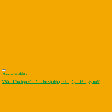
Add to wishlist
V80 – Hỗn hợp cám úm cho vịt thịt (từ 1 ngày – 16 ngày tuổi)