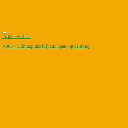
Add to wishlist
V88S – Hỗn hợp đặc biệt cho ngan, vịt đẻ trứng