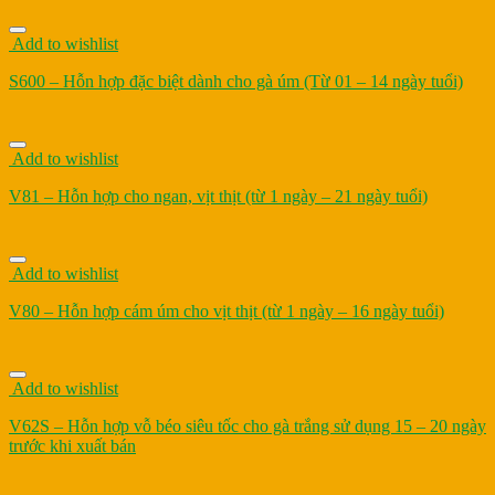
Add to wishlist
S600 – Hỗn hợp đặc biệt dành cho gà úm (Từ 01 – 14 ngày tuổi)
Add to wishlist
V81 – Hỗn hợp cho ngan, vịt thịt (từ 1 ngày – 21 ngày tuổi)
Add to wishlist
V80 – Hỗn hợp cám úm cho vịt thịt (từ 1 ngày – 16 ngày tuổi)
Add to wishlist
V62S – Hỗn hợp vỗ béo siêu tốc cho gà trắng sử dụng 15 – 20 ngày
trước khi xuất bán