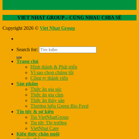
VIET NHAT GROUP – CÙNG NHAU CHIA SẺ
Copyright 2026 ©
Viet Nhat Group
Search for:
Trang chủ
Hình thành & Phát triển
Vì sao chọn chúng tôi
Công ty thành viên
Sản phẩm
Thức ăn gia súc
Thức ăn gia cầm
Thức ăn thủy sản
Thương hiệu Green Bio Feed
Tin tức & sự kiện
Tin VietNhatGroup
Tin tức Thị trường
VietNhat Care
Kiến thức chăn nuôi