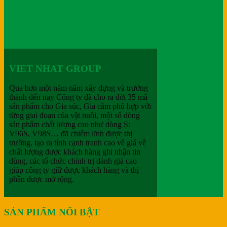
VIET NHAT GROUP
Qua hơn một năm năm xây dựng và trưởng
thành đến nay Công ty đã cho ra đời 35 mã
sản phẩm cho Gia súc, Gia cầm phù hợp với
từng giai đoạn của vật nuôi, một số dòng
sản phẩm chất lượng cao như dòng S:
V96S, V98S… đã chiếm lĩnh được thị
trường, tạo ra tính cạnh tranh cao về giá về
chất lượng được khách hàng ghi nhận tin
dùng, các tổ chức chính trị đánh giá cao
giúp công ty giữ được khách hàng và thị
phần được mở rộng.
SẢN PHẨM NỔI BẬT