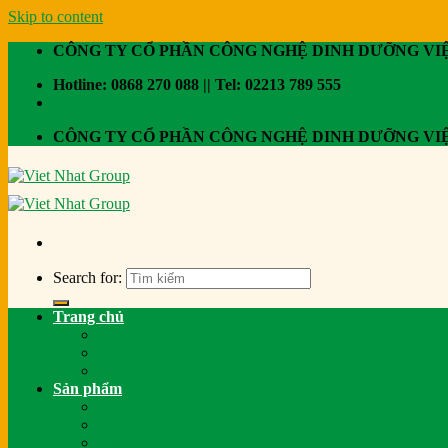
Skip to content
CÔNG TY CỔ PHẦN CÔNG NGHỆ DINH DƯỠNG VI
Hotline: 0868 270 088 || Tel: 02213 789 555
CÔNG TY CỔ PHẦN CÔNG NGHỆ DINH DƯỠNG VI
Search for:
Trang chủ
Hình thành & Phát triển
Vì sao chọn chúng tôi
Công ty thành viên
Sản phẩm
Thức ăn gia súc
Thức ăn gia cầm
Thức ăn thủy sản