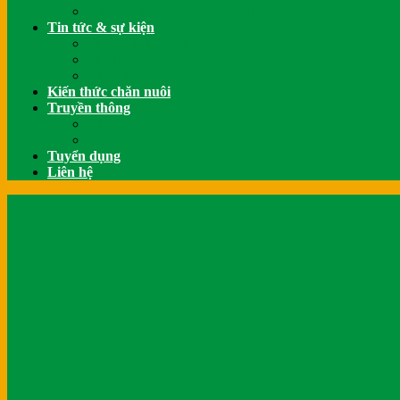
Thương hiệu Green Bio Feed
Tin tức & sự kiện
Tin VietNhatGroup
Tin tức Thị trường
VietNhat Care
Kiến thức chăn nuôi
Truyền thông
Giải thưởng
Thư viện Videos
Tuyển dụng
Liên hệ