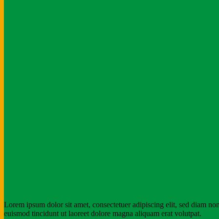
Fancy Top Title
This is a simple banner
Lorem ipsum dolor sit amet, consectetuer adipiscing elit, sed diam 
euismod tincidunt ut laoreet dolore magna aliquam erat volutpat.