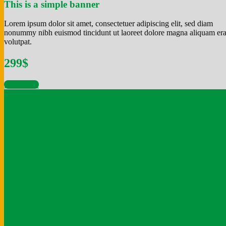
This is a simple banner
Lorem ipsum dolor sit amet, consectetuer adipiscing elit, sed diam
nonummy nibh euismod tincidunt ut laoreet dolore magna aliquam era
volutpat.
299$
Shop Now