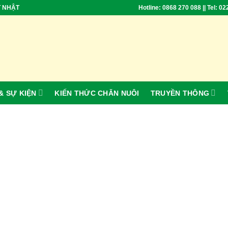
T NHẬT
Hotline: 0868 270 088 || Tel: 0
& SỰ KIỆN
KIẾN THỨC CHĂN NUÔI
TRUYỀN THÔNG