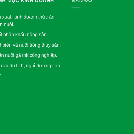
NH MỤC KINH DOANH
BẢN ĐỒ
 xuất, kinh doanh thức ăn
n nuôi.
t nhập khẩu nông sản.
 biến và nuôi trồng thủy sản.
n nuôi gà thịt công nghiệp.
h vụ du lịch, nghỉ dưỡng cao
.