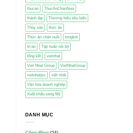
thucan
ThucAnChanNuoi
thành lập
Thương hiệu tiêu biểu
Thủy sản
thức ăn
Thức ăn chăn nuôi
tongket
tri-an
Tập huấn nội bộ
tổng kết
vietnhat
Viet Nhat Group
VietNhatGroup
vietnhatjsc
việt nhật
Văn hóa doanh nghiệp
Xuất khẩu sang Mỹ
DANH MỤC
Cộng đồng
(24)