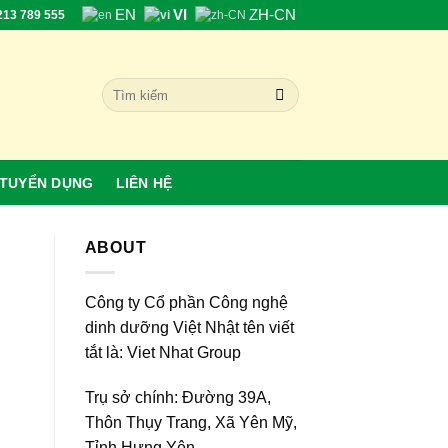
EN
VI
ZH-CN
2213 789 555
Search
for:
TUYỂN DỤNG
LIÊN HỆ
ABOUT
Công ty Cổ phần Công nghệ
dinh dưỡng Việt Nhật tên viết
tắt là: Viet Nhat Group
Trụ sở chính: Đường 39A,
Thôn Thụy Trang, Xã Yên Mỹ,
Tỉnh Hưng Yên.