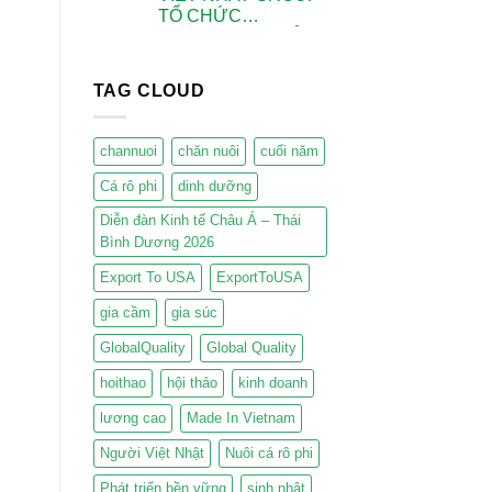
TỔ CHỨC
WORKSHOP “GIẢI
PHÁP QUẢN LÝ
DỊCH BỆNH XUẤT
TAG CLOUD
HUYẾT DO VI
KHUẨN
STREPTOCOCCUS
channuoi
chăn nuôi
cuối năm
SP Ở CÁ RÔ PHI”
Cá rô phi
dinh dưỡng
Diễn đàn Kinh tế Châu Á – Thái
Bình Dương 2026
Export To USA
ExportToUSA
gia cầm
gia súc
GlobalQuality
Global Quality
hoithao
hội thảo
kinh doanh
lương cao
Made In Vietnam
Người Việt Nhật
Nuôi cá rô phi
Phát triển bền vững
sinh nhật