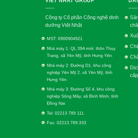
VIET NHAT GROUP
DA
Công ty Cổ phần Công nghệ dinh
Sản
dưỡng Việt Nhật
chă
Xuấ
MST: 0900904921
Chế
Nhà máy 1: QL 39A mới, thôn Thụy
Trang, xã Yên Mỹ, tỉnh Hưng Yên.
Chă
Nhà máy 2: Đường D1, khu công
Dịc
nghiệp Yên Mỹ 2, xã Yên Mỹ, tỉnh
cấp
Hưng Yên.
Nhà máy 3: Đường Số 4, khu công
nghiệp Sông Mây, xã Bình Minh, tỉnh
Đồng Nai
Tel: 02213 789 111.
Fax: 02213.789.333