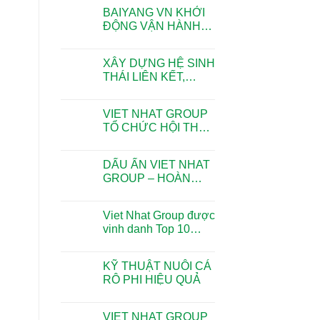
GÓP PHẦN GIỮ
BAIYANG VN KHỞI
NHỊP AN TOÀN
ĐỘNG VẬN HÀNH
TRONG NHÀ MÁY
DÂY CHUYỀN CHẾ
BIẾN CÁ RÔ PHI
XÂY DỰNG HỆ SINH
XUẤT KHẨU
THÁI LIÊN KẾT,
NÂNG TẦM NGÀNH
CÁ RÔ PHI VIỆT
VIET NHAT GROUP
NAM
TỔ CHỨC HỘI THẢO
LIÊN KẾT HỘ NUÔI
VÀ DOANH NGHIỆP
DẤU ẤN VIET NHAT
THỦY SẢN BỀN
GROUP – HOÀN
VỮNG CÁ RÔ PHI
THÀNH LÔ HÀNG
XUẤT KHẨU TẠI
XUẤT KHẨU 1076
HƯNG YÊN
Viet Nhat Group được
TẤN THỨC ĂN
vinh danh Top 10
CHĂN NUÔI ĐẦU
thương hiệu tiêu biểu
TIÊN SANG MỸ
Châu Á – Thái Bình
KỸ THUẬT NUÔI CÁ
Dương 2026
RÔ PHI HIỆU QUẢ
VIET NHAT GROUP