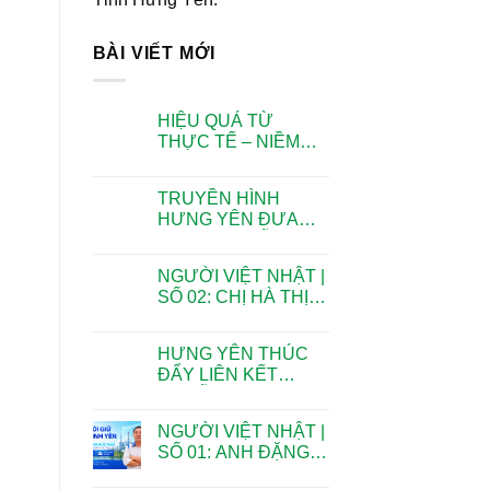
BÀI VIẾT MỚI
HIỆU QUẢ TỪ
THỰC TẾ – NIỀM
TIN TỪ NGƯỜI
NUÔI CÁ RÔ PHI
TRUYỀN HÌNH
HƯNG YÊN ĐƯA
TIN VỀ CHUỖI LIÊN
KẾT CÁ RÔ PHI
NGƯỜI VIỆT NHẬT |
XUẤT KHẨU CỦA
SỐ 02: CHỊ HÀ THỊ
VIET NHAT GROUP
AN – HƠN 10 NĂM
– BAIYANG VN
GẮN BÓ CÙNG VIỆT
HƯNG YÊN THÚC
NHẬT
ĐẨY LIÊN KẾT
CHUỖI TRONG
CHĂN NUÔI,
NGƯỜI VIỆT NHẬT |
HƯỚNG TỚI PHÁT
SỐ 01: ANH ĐẶNG
TRIỂN BỀN VỮNG
ĐỨC NAM – NGƯỜI