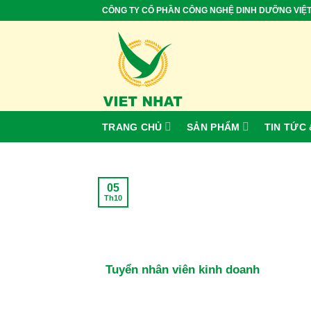
Skip
CÔNG TY CỔ PHẦN CÔNG NGHỆ DINH DƯỠNG VIỆ
to
content
TRANG CHỦ
SẢN PHẨM
TIN TỨC 
05
Th10
Tuyển nhân viên kinh doanh