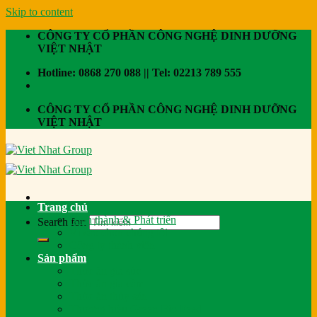
Skip to content
CÔNG TY CỔ PHẦN CÔNG NGHỆ DINH DƯỠNG
VIỆT NHẬT
Hotline: 0868 270 088 || Tel: 02213 789 555
CÔNG TY CỔ PHẦN CÔNG NGHỆ DINH DƯỠNG
VIỆT NHẬT
Trang chủ
Hình thành & Phát triển
Search for:
Vì sao chọn chúng tôi
Công ty thành viên
Sản phẩm
Thức ăn gia súc
Thức ăn gia cầm
Thức ăn thủy sản
Thương hiệu Green Bio Feed