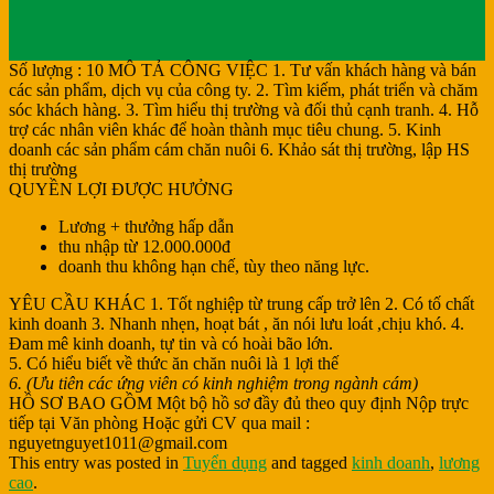
Số lượng : 10 MÔ TẢ CÔNG VIỆC 1. Tư vấn khách hàng và bán
các sản phẩm, dịch vụ của công ty. 2. Tìm kiếm, phát triển và chăm
sóc khách hàng. 3. Tìm hiểu thị trường và đối thủ cạnh tranh. 4. Hỗ
trợ các nhân viên khác để hoàn thành mục tiêu chung. 5. Kinh
doanh các sản phẩm cám chăn nuôi 6. Khảo sát thị trường, lập HS
thị trường
QUYỀN LỢI ĐƯỢC HƯỞNG
Lương + thưởng hấp dẫn
thu nhập từ 12.000.000đ
doanh thu không hạn chế, tùy theo năng lực.
YÊU CẦU KHÁC 1. Tốt nghiệp từ trung cấp trở lên 2. Có tố chất
kinh doanh 3. Nhanh nhẹn, hoạt bát , ăn nói lưu loát ,chịu khó. 4.
Đam mê kinh doanh, tự tin và có hoài bão lớn.
5. Có hiểu biết về thức ăn chăn nuôi là 1 lợi thế
6. (Ưu tiên các ứng viên có kinh nghiệm trong ngành cám)
HỒ SƠ BAO GỒM Một bộ hồ sơ đầy đủ theo quy định Nộp trực
tiếp tại Văn phòng Hoặc gửi CV qua mail :
nguyetnguyet1011@gmail.com
This entry was posted in
Tuyển dụng
and tagged
kinh doanh
,
lương
cao
.