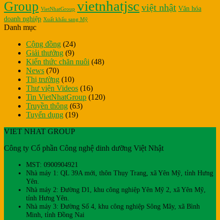
vietnhatjsc
Group
việt nhật
Văn hóa
VietNhatGroup
doanh nghiệp
Xuất khẩu sang Mỹ
Danh mục
Cộng đồng
(24)
Giải thưởng
(9)
Kiến thức chăn nuôi
(48)
News
(70)
Thị trường
(10)
Thư viện Videos
(16)
Tin VietNhatGroup
(120)
Truyền thông
(63)
Tuyển dụng
(19)
VIET NHAT GROUP
Công ty Cổ phần Công nghệ dinh dưỡng Việt Nhật
MST: 0900904921
Nhà máy 1: QL 39A mới, thôn Thụy Trang, xã Yên Mỹ, tỉnh Hưng
Yên.
Nhà máy 2: Đường D1, khu công nghiệp Yên Mỹ 2, xã Yên Mỹ,
tỉnh Hưng Yên.
Nhà máy 3: Đường Số 4, khu công nghiệp Sông Mây, xã Bình
Minh, tỉnh Đồng Nai