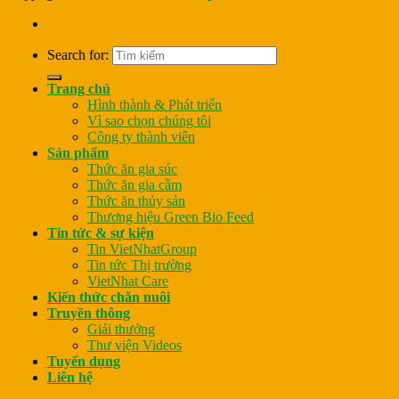
Search for:
Trang chủ
Hình thành & Phát triển
Vì sao chọn chúng tôi
Công ty thành viên
Sản phẩm
Thức ăn gia súc
Thức ăn gia cầm
Thức ăn thủy sản
Thương hiệu Green Bio Feed
Tin tức & sự kiện
Tin VietNhatGroup
Tin tức Thị trường
VietNhat Care
Kiến thức chăn nuôi
Truyền thông
Giải thưởng
Thư viện Videos
Tuyển dụng
Liên hệ