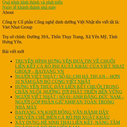
Quá trình hình thành và phát triển
Ngày lễ khánh thành nhà máy
About
Công ty Cổ phần Công nghệ dinh dưỡng Việt Nhật tên viết tắt là:
Viet Nhat Group
Trụ sở chính: Đường 39A, Thôn Thụy Trang, Xã Yên Mỹ, Tỉnh
Hưng Yên.
Bài viết mới
TRUYỀN HÌNH HƯNG YÊN ĐƯA TIN VỀ CHUỖI
LIÊN KẾT CÁ RÔ PHI XUẤT KHẨU CỦA VIET NHAT
GROUP – BAIYANG VN
NGƯỜI VIỆT NHẬT | SỐ 02: CHỊ HÀ THỊ AN – HƠN
10 NĂM GẮN BÓ CÙNG VIỆT NHẬT
HƯNG YÊN THÚC ĐẨY LIÊN KẾT CHUỖI TRONG
CHĂN NUÔI, HƯỚNG TỚI PHÁT TRIỂN BỀN VỮNG
NGƯỜI VIỆT NHẬT | SỐ 01: ANH ĐẶNG ĐỨC NAM –
NGƯỜI GÓP PHẦN GIỮ NHỊP AN TOÀN TRONG
NHÀ MÁY
BAIYANG VN KHỞI ĐỘNG VẬN HÀNH DÂY
CHUYỀN CHẾ BIẾN CÁ RÔ PHI XUẤT KHẨU
XÂY DỰNG HỆ SINH THÁI LIÊN KẾT, NÂNG TẦM