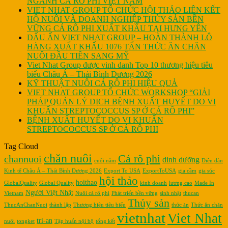
NGÀNH CÁ RÔ PHI VIỆT NAM
VIET NHAT GROUP TỔ CHỨC HỘI THẢO LIÊN KẾT
HỘ NUÔI VÀ DOANH NGHIỆP THỦY SẢN BỀN
VỮNG CÁ RÔ PHI XUẤT KHẨU TẠI HƯNG YÊN
DẤU ẤN VIET NHAT GROUP – HOÀN THÀNH LÔ
HÀNG XUẤT KHẨU 1076 TẤN THỨC ĂN CHĂN
NUÔI ĐẦU TIÊN SANG MỸ
Viet Nhat Group được vinh danh Top 10 thương hiệu tiêu
biểu Châu Á – Thái Bình Dương 2026
KỸ THUẬT NUÔI CÁ RÔ PHI HIỆU QUẢ
VIET NHAT GROUP TỔ CHỨC WORKSHOP “GIẢI
PHÁP QUẢN LÝ DỊCH BỆNH XUẤT HUYẾT DO VI
KHUẨN STREPTOCOCCUS SP Ở CÁ RÔ PHI”
BỆNH XUẤT HUYẾT DO VI KHUẨN
STREPTOCOCCUS SP Ở CÁ RÔ PHI
Tag Cloud
chăn nuôi
Cá rô phi
channuoi
dinh dưỡng
cuối năm
Diễn đàn
Kinh tế Châu Á – Thái Bình Dương 2026
Export To USA
ExportToUSA
gia cầm
gia súc
hội thảo
hoithao
GlobalQuality
Global Quality
kinh doanh
lương cao
Made In
Người Việt Nhật
Vietnam
Nuôi cá rô phi
Phát triển bền vững
sinh nhật
thucan
Thủy sản
ThucAnChanNuoi
thành lập
Thương hiệu tiêu biểu
thức ăn
Thức ăn chăn
vietnhat
Viet Nhat
tri-an
nuôi
tongket
Tập huấn nội bộ
tổng kết