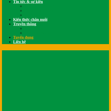
Tin tức & sự kiện
Tin VietNhatGroup
Tin tức Thị trường
VietNhat Care
Kiến thức chăn nuôi
Truyền thông
Giải thưởng
Thư viện Videos
Tuyển dụng
Liên hệ
Tuyển dụng
Tuyển nhân viên kinh doanh