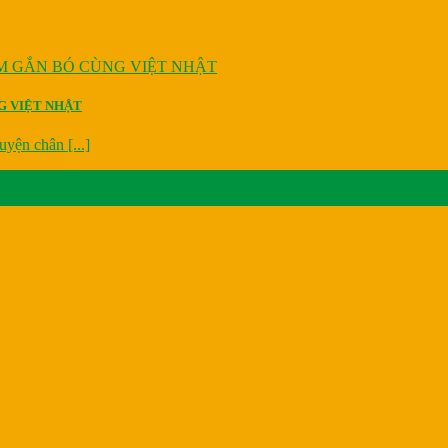
NG VIỆT NHẬT
yện chân [...]