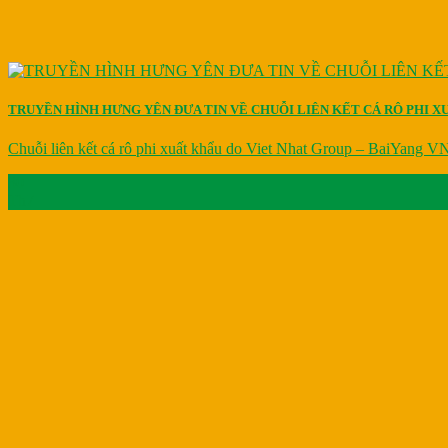
TRUYỀN HÌNH HƯNG YÊN ĐƯA TIN VỀ CHUỖI LIÊN KẾT CÁ RÔ PHI X
Chuỗi liên kết cá rô phi xuất khẩu do Viet Nhat Group – BaiYang VN 
30
Th7