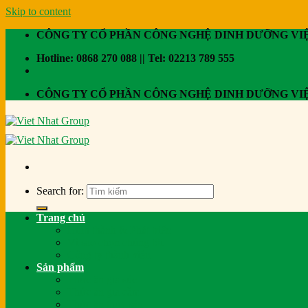
Skip to content
CÔNG TY CỔ PHẦN CÔNG NGHỆ DINH DƯỠNG VI
Hotline: 0868 270 088 || Tel: 02213 789 555
CÔNG TY CỔ PHẦN CÔNG NGHỆ DINH DƯỠNG VI
Search for:
Trang chủ
Hình thành & Phát triển
Vì sao chọn chúng tôi
Công ty thành viên
Sản phẩm
Thức ăn gia súc
Thức ăn gia cầm
Thức ăn thủy sản