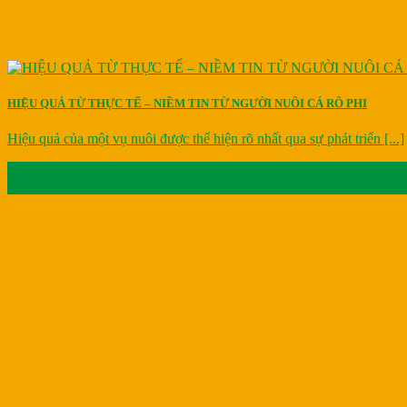
HIỆU QUẢ TỪ THỰC TẾ – NIỀM TIN TỪ NGƯỜI NUÔI CÁ RÔ PHI
Hiệu quả của một vụ nuôi được thể hiện rõ nhất qua sự phát triển [...]
08
Th8