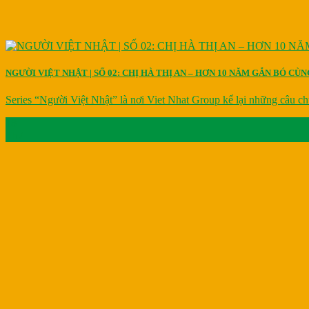
NGƯỜI VIỆT NHẬT | SỐ 02: CHỊ HÀ THỊ AN – HƠN 10 NĂM GẮN BÓ CÙ
Series “Người Việt Nhật” là nơi Viet Nhat Group kể lại những câu chu
18
Th7