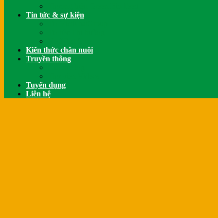
Thương hiệu Green Bio Feed
Tin tức & sự kiện
Tin VietNhatGroup
Tin tức Thị trường
VietNhat Care
Kiến thức chăn nuôi
Truyền thông
Giải thưởng
Thư viện Videos
Tuyển dụng
Liên hệ