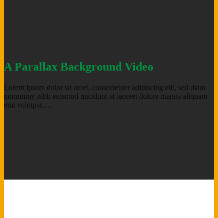
A Parallax Background Video
Lorem ipsum dolor sit amet, consectetuer adipiscing elit, sed diam
nonummy nibh euismod tincidunt ut laoreet dolore magna aliquam
erat volutpat….