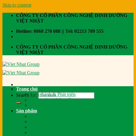
Skip to content
CÔNG TY CỔ PHẦN CÔNG NGHỆ DINH DƯỠNG
VIỆT NHẬT
Hotline: 0868 270 088 || Tel: 02213 789 555
CÔNG TY CỔ PHẦN CÔNG NGHỆ DINH DƯỠNG
VIỆT NHẬT
Trang chủ
Hình thành & Phát triển
Search for:
Vì sao chọn chúng tôi
Công ty thành viên
Sản phẩm
Thức ăn gia súc
Thức ăn gia cầm
Thức ăn thủy sản
Thương hiệu Green Bio Feed