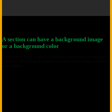
A section can have a background image
or a background color
Lorem ipsum dolor sit amet, consectetuer adipiscing elit, sed diam
nonummy nibh euismod tincidunt ut laoreet dolore magna aliquam
erat volutpat….