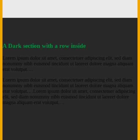
A Dark section with a row inside
Lorem ipsum dolor sit amet, consectetuer adipiscing elit, sed diam
nonummy nibh euismod tincidunt ut laoreet dolore magna aliquam
erat volutpat….
Lorem ipsum dolor sit amet, consectetuer adipiscing elit, sed diam
nonummy nibh euismod tincidunt ut laoreet dolore magna aliquam
erat volutpat….Lorem ipsum dolor sit amet, consectetuer adipiscing
elit, sed diam nonummy nibh euismod tincidunt ut laoreet dolore
magna aliquam erat volutpat….