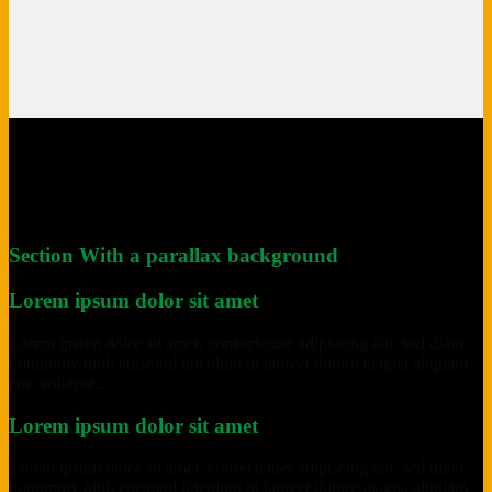
Section With a parallax background
Lorem ipsum dolor sit amet
Lorem ipsum dolor sit amet, consectetuer adipiscing elit, sed diam
nonummy nibh euismod tincidunt ut laoreet dolore magna aliquam
erat volutpat….
Lorem ipsum dolor sit amet
Lorem ipsum dolor sit amet, consectetuer adipiscing elit, sed diam
nonummy nibh euismod tincidunt ut laoreet dolore magna aliquam