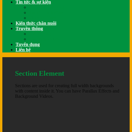
Tin tức & sự kiện
Tin VietNhatGroup
Tin tức Thị trường
VietNhat Care
Kiến thức chăn nuôi
Truyền thông
Giải thưởng
Thư viện Videos
Tuyển dụng
Liên hệ
Section Element
Sections are used for creating full width backgrounds
with content inside it. You can have Parallax Effects and
Background Videos.