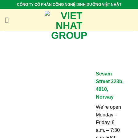
Skip
CÔNG TY CỔ PHẦN CÔNG NGHỆ DINH DƯỠNG VIỆT NHẬT
to
content
Sesam
Street 323b,
4010,
Norway
We’re open
Monday –
Friday, 8
a.m. – 7:30
p.m. EST