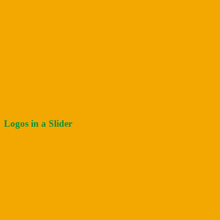
Logos in a Slider