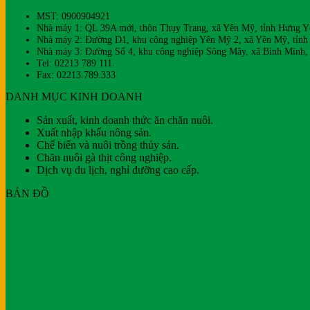
MST: 0900904921
Nhà máy 1: QL 39A mới, thôn Thụy Trang, xã Yên Mỹ, tỉnh Hưng Y
Nhà máy 2: Đường D1, khu công nghiệp Yên Mỹ 2, xã Yên Mỹ, tỉnh
Nhà máy 3: Đường Số 4, khu công nghiệp Sông Mây, xã Bình Minh,
Tel: 02213 789 111.
Fax: 02213.789.333
DANH MỤC KINH DOANH
Sản xuất, kinh doanh thức ăn chăn nuôi.
Xuất nhập khẩu nông sản.
Chế biến và nuôi trồng thủy sản.
Chăn nuôi gà thịt công nghiệp.
Dịch vụ du lịch, nghỉ dưỡng cao cấp.
BẢN ĐỒ