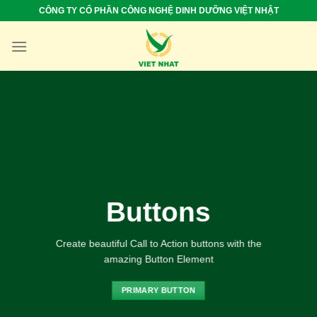
Skip
CÔNG TY CỔ PHẦN CÔNG NGHỆ DINH DƯỠNG VIỆT NHẬT
to
content
Buttons
Create beautiful Call to Action buttons with the
amazing Button Element
PRIMARY BUTTON