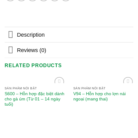
Description
Reviews (0)
RELATED PRODUCTS
SẢN PHẨM NỔI BẬT
SẢN PHẨM NỔI BẬT
Add to
Add to
S600 – Hỗn hợp đặc biệt dành
V94 – Hỗn hợp cho lợn nái
wishlist
wishlist
cho gà úm (Từ 01 – 14 ngày
ngoại (mang thai)
tuổi)