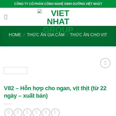
Skip
CÔNG TY CỔ PHẦN CÔNG NGHỆ DINH DƯỠNG VIỆT NHẬT
to
content
HOME
/
THỨC ĂN GIA CẦM
/
THỨC ĂN CHO VỊT
Add to
wishlist
V82 – Hỗn hợp cho ngan, vịt thịt (từ 22
ngày – xuất bán)