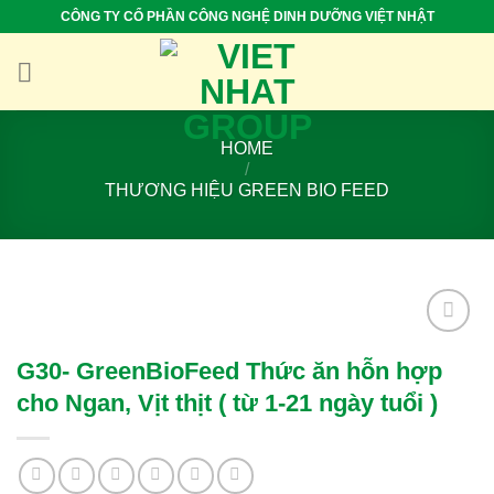
Skip
CÔNG TY CỔ PHẦN CÔNG NGHỆ DINH DƯỠNG VIỆT NHẬT
to
content
HOME
/
THƯƠNG HIỆU GREEN BIO FEED
Add to
G30- GreenBioFeed Thức ăn hỗn hợp
wishlist
cho Ngan, Vịt thịt ( từ 1-21 ngày tuổi )